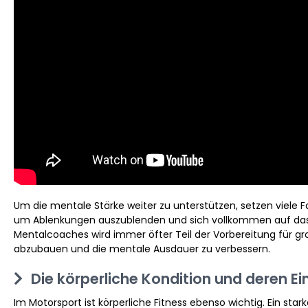
Um die mentale Stärke weiter zu unterstützen, setzen viele 
um Ablenkungen auszublenden und sich vollkommen auf das 
Mentalcoaches wird immer öfter Teil der Vorbereitung für gr
abzubauen und die mentale Ausdauer zu verbessern.
Die körperliche Kondition und deren Ein
Im Motorsport ist körperliche Fitness ebenso wichtig. Ein star