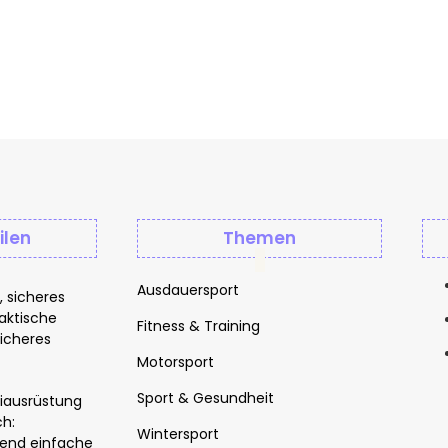
ilen
Themen
Ausdauersport
s, sicheres
raktische
Fitness & Training
sicheres
Motorsport
Sport & Gesundheit
iausrüstung
ch:
Wintersport
end einfache