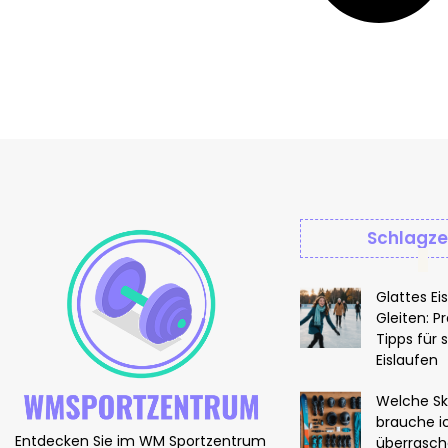
Schlagze
Glattes Ei
Gleiten: P
Tipps für 
Eislaufen
Welche Sk
brauche i
Entdecken Sie im WM Sportzentrum
überrasch