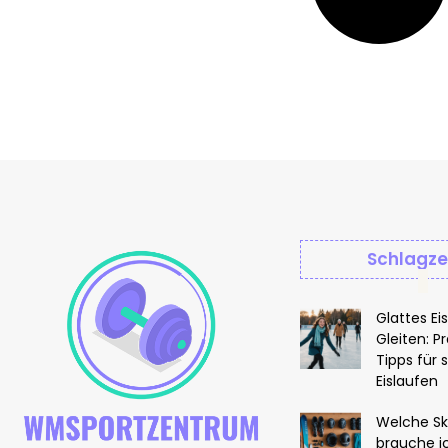
Schlagze
Glattes Ei
Gleiten: P
Tipps für 
Eislaufen
Welche Sk
brauche i