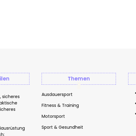
ilen
Themen
Ausdauersport
s, sicheres
raktische
Fitness & Training
sicheres
Motorsport
Sport & Gesundheit
iausrüstung
ch: